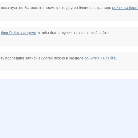
н
Алешенька
Алиса Селезнёва
Дюшин
Гамма*
Гончарик
Нюшик
 пока пуст, но Вы можете посмотреть другие блоги на странице
рейтинга блог
е
блог Робота Форума
, чтобы быть в курсе всех новостей сайта.
ть последние записи в блогах можно в разделе
события на сайте
.