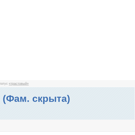
статус
«трастовый»
 (Фам. скрыта)