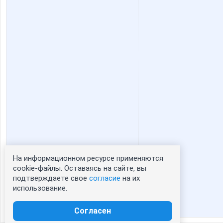
На информационном ресурсе применяются
Статистика портрета:
cookie-файлы. Оставаясь на сайте, вы
подтверждаете свое
согласие
на их
сейчас просматривают портрет - 0
использование.
зарегистрированные пользователи
посетившие портрет за 7 дней - 0
Согласен