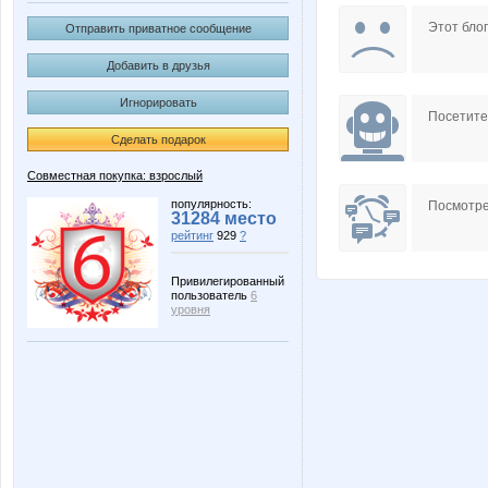
помоГАЙКА
ультрамари
Этот блог
Отправить приватное сообщение
Добавить в друзья
Игнорировать
Посетит
Сделать подарок
Совместная покупка: взрослый
популярность:
Посмотре
31284 место
рейтинг
929
?
Привилегированный
пользователь
6
уровня