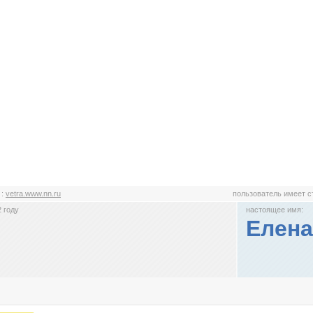
a
:
vetra.www.nn.ru
пользователь имеет 
 году
настоящее имя:
Елена