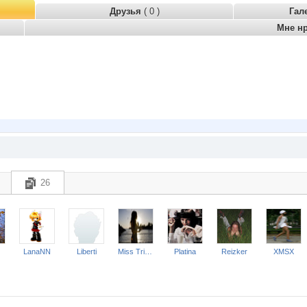
Друзья
( 0 )
Гал
Мне н
26
LanaNN
Liberti
Miss Triumf
Platina
Reizker
XMSX