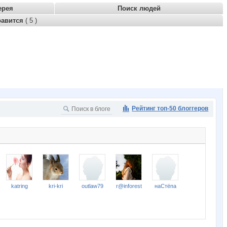
ерея
Поиск людей
равится
( 5 )
Рейтинг топ-50 блоггеров
katring
kri-kri
outlaw79
r@inforest
наСтёпа