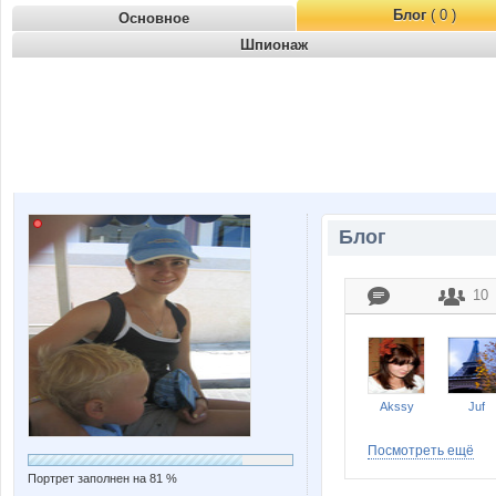
Блог
( 0 )
Основное
Шпионаж
Блог
10
Akssy
Juf
Посмотреть ещё
Портрет заполнен на 81 %